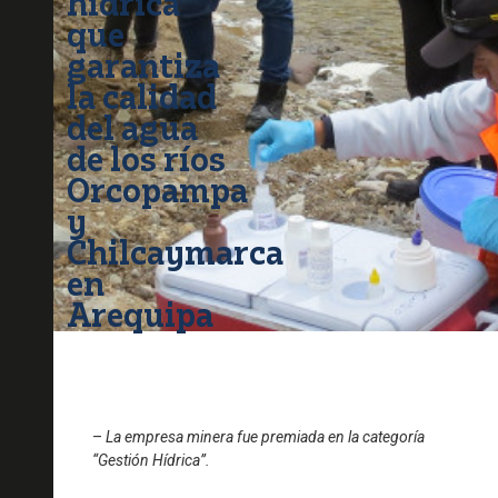
hídrica
que
garantiza
la calidad
del agua
de los ríos
Orcopampa
y
Chilcaymarca
en
Arequipa
–
La empresa minera fue premiada en la categoría
“Gestión Hídrica”.