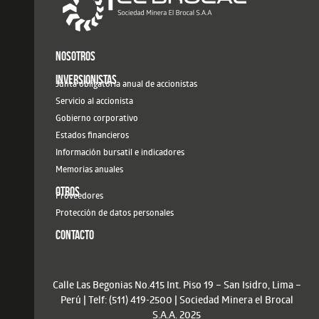
NOSOTROS
INVERSIONISTAS
Junta obligatoria anual de accionistas
Servicio al accionista
Gobierno corporativo
Estados financieros
Información bursatil e indicadores
Memorias anuales
OTROS
Proveedores
Protección de datos personales
CONTACTO
Calle Las Begonias No.415 Int. Piso 19 – San Isidro, Lima –
Perú | Telf: (511) 419-2500 | Sociedad Minera el Brocal
S.A.A. 2025