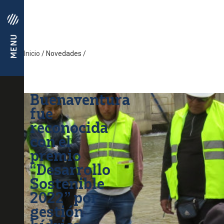
Inicio
/
Novedades
/
Buenaventura
fue
reconocida
con el
premio
“Desarrollo
Sostenible
2022” por
gestión