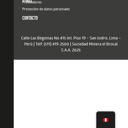
OTROS
Proveedores
Protección de datos personales
CONTACTO
Calle Las Begonias No.415 Int. Piso 19 – San Isidro, Lima –
Perú | Telf: (511) 419-2500 | Sociedad Minera el Brocal
S.A.A. 2025