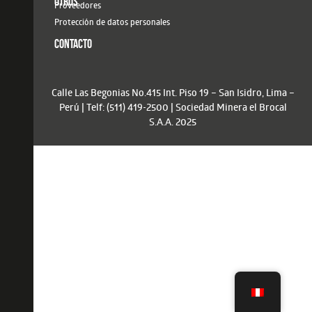
OTROS
Proveedores
Protección de datos personales
CONTACTO
Calle Las Begonias No.415 Int. Piso 19 – San Isidro, Lima –
Perú | Telf: (511) 419-2500 | Sociedad Minera el Brocal
S.A.A. 2025