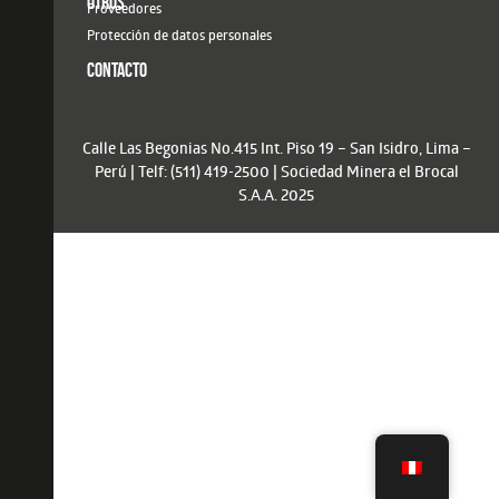
OTROS
Proveedores
Protección de datos personales
CONTACTO
Calle Las Begonias No.415 Int. Piso 19 – San Isidro, Lima –
Perú | Telf: (511) 419-2500 | Sociedad Minera el Brocal
S.A.A. 2025