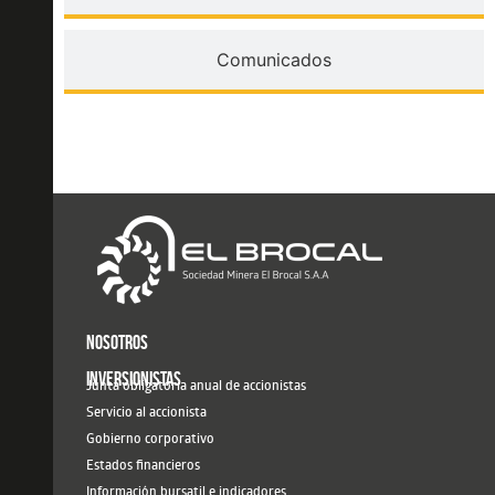
Comunicados
NOSOTROS
INVERSIONISTAS
Junta obligatoria anual de accionistas
Servicio al accionista
Gobierno corporativo
Estados financieros
Información bursatil e indicadores