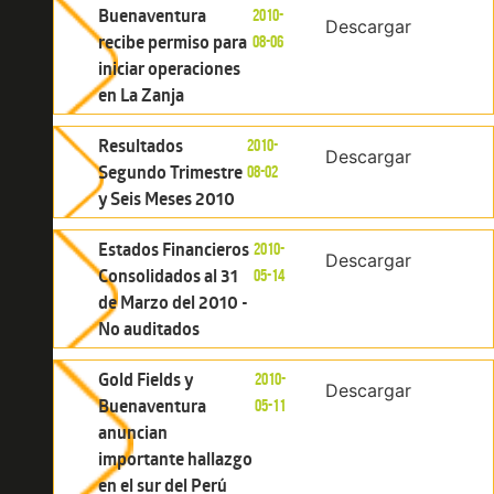
Buenaventura
2010-
Descargar
recibe permiso para
08-06
iniciar operaciones
en La Zanja
Resultados
2010-
Descargar
Segundo Trimestre
08-02
y Seis Meses 2010
Estados Financieros
2010-
Descargar
Consolidados al 31
05-14
de Marzo del 2010 -
No auditados
Gold Fields y
2010-
Descargar
Buenaventura
05-11
anuncian
importante hallazgo
en el sur del Perú