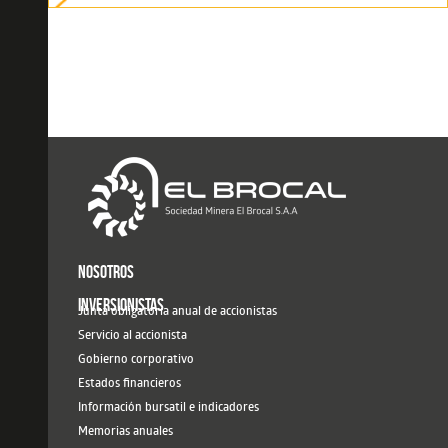
NOSOTROS
INVERSIONISTAS
Junta obligatoria anual de accionistas
Servicio al accionista
Gobierno corporativo
Estados financieros
Información bursatil e indicadores
Memorias anuales