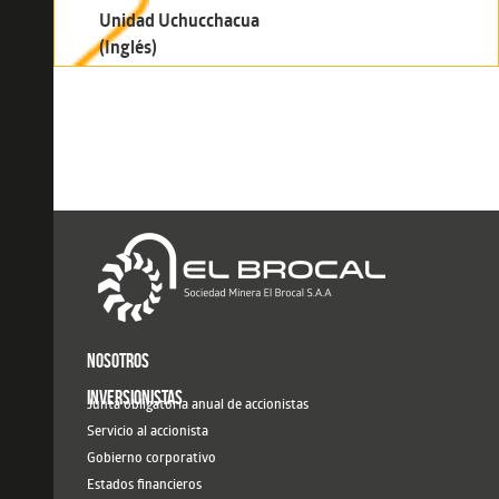
Unidad Uchucchacua
(Inglés)
NOSOTROS
INVERSIONISTAS
Junta obligatoria anual de accionistas
Servicio al accionista
Gobierno corporativo
Estados financieros