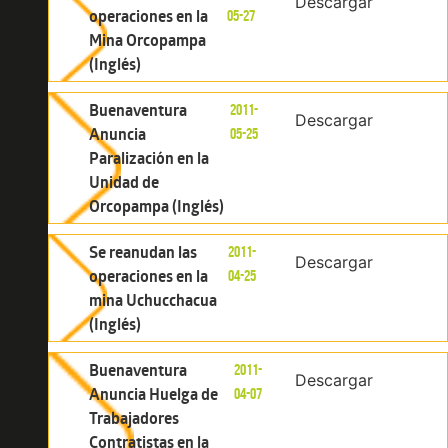
Descargar
operaciones en la
05-27
Mina Orcopampa
(Inglés)
Buenaventura
2011-
Descargar
Anuncia
05-25
Paralización en la
Unidad de
Orcopampa (Inglés)
Se reanudan las
2011-
Descargar
operaciones en la
04-25
mina Uchucchacua
(Inglés)
Buenaventura
2011-
Descargar
Anuncia Huelga de
04-07
Trabajadores
Contratistas en la