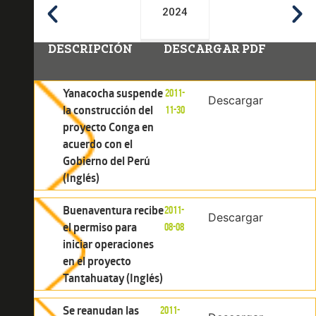
2024
DESCRIPCIÓN
DESCARGAR PDF
Yanacocha suspende
2011-
Descargar
la construcción del
11-30
proyecto Conga en
acuerdo con el
Gobierno del Perú
(Inglés)
Buenaventura recibe
2011-
Descargar
el permiso para
08-08
iniciar operaciones
en el proyecto
Tantahuatay (Inglés)
Se reanudan las
2011-